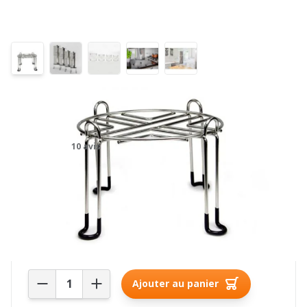
Support Big Berkey – diamètre :
23 cm
10 avis
56,00€
Stock actuel : plus de 10 pièce(s) en stock
Quantité
Ajouter au panier