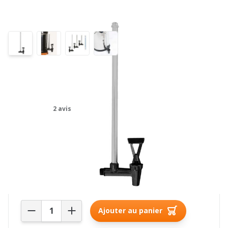
Robinet à indicateur de niveau
pour Royal Berkey
2 avis
58,00€
Stock actuel : plus de 10 pièce(s) en stock
Quantité
Ajouter au panier