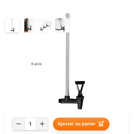
Robinet à indicateur de niveau
pour Imperial et Crown Berkey
0 avis
63,00€
Stock actuel : plus de 10 pièce(s) en stock
Quantité
Ajouter au panier