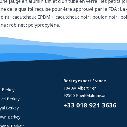
’une jauge en aluminium et d’un tube en verre , les petits jo
ne de la qualité requise pour être approuvé par la FDA ; La
: joint : caoutchouc EPDM + caoutchouc noir ; boulon noir : p
ne ; robinet : polypropylène.
Berkeyexpert France
104 Av. Albert 1er
g Berkey
92500
Rueil-Malmaison
avel Berkey
+33 018 921 3636
oyal Berkey
rown Berkey
perial Berkey