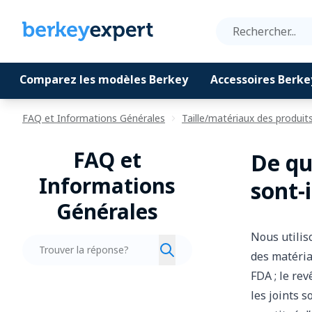
Comparez les modèles Berkey
Accessoires Berke
Allez au contenu
FAQ et Informations Générales
Taille/matériaux des produit
FAQ et
De qu
Informations
sont-i
Générales
Nous utilis
Recherche
des matériau
FDA ; le re
les joints 